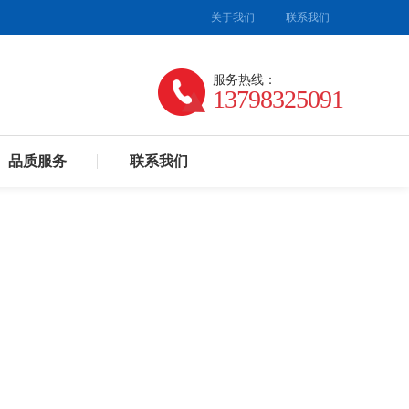
关于我们
联系我们
服务热线：
13798325091
品质服务
联系我们