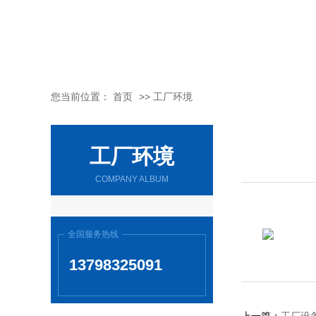
您当前位置：
首页
>>
工厂环境
工厂环境
COMPANY ALBUM
全国服务热线
13798325091