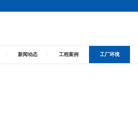
新闻动态
工程案例
工厂环境